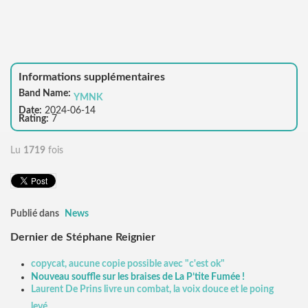
Informations supplémentaires
Band Name:
YMNK
Date:
2024-06-14
Rating:
7
Lu
1719
fois
Publié dans
News
Dernier de Stéphane Reignier
copycat, aucune copie possible avec "c'est ok"
Nouveau souffle sur les braises de La P’tite Fumée !
Laurent De Prins livre un combat, la voix douce et le poing
levé