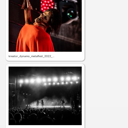
kreator_dynamo_metalfest_2022_...