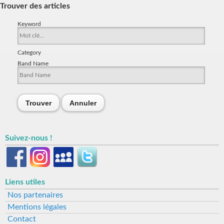
Trouver des articles
Keyword
Category
Band Name
Trouver
Annuler
Suivez-nous !
Liens utiles
Nos partenaires
Mentions légales
Contact