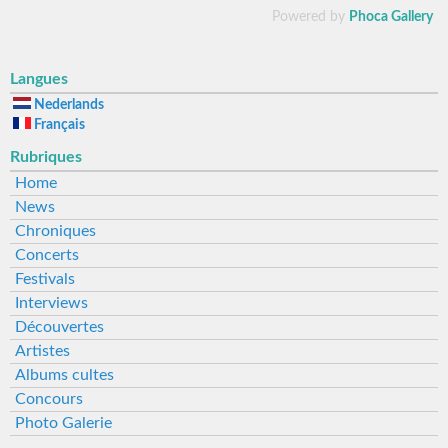
Powered by
Phoca Gallery
Langues
Nederlands
Français
Rubriques
Home
News
Chroniques
Concerts
Festivals
Interviews
Découvertes
Artistes
Albums cultes
Concours
Photo Galerie