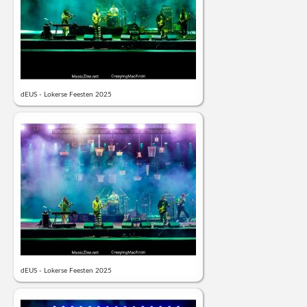
dEUS - Lokerse Feesten 2025
dEUS - Lokerse Feesten 2025