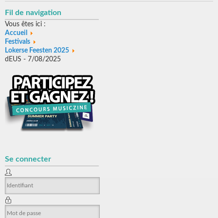
Fil de navigation
Vous êtes ici :
Accueil
Festivals
Lokerse Feesten 2025
dEUS - 7/08/2025
Se connecter