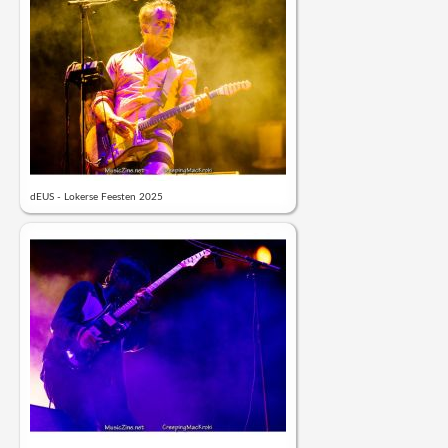
dEUS - Lokerse Feesten 2025