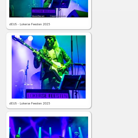
dEUS - Lokerse Feesten 2025
dEUS - Lokerse Feesten 2025