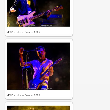
dEUS - Lokerse Feesten 2025
dEUS - Lokerse Feesten 2025