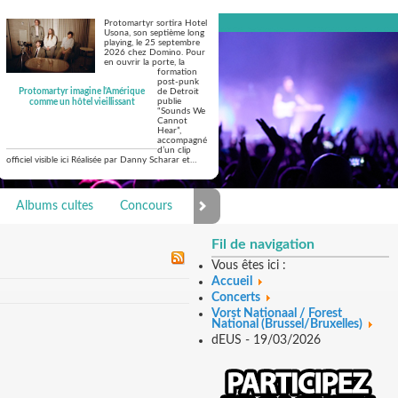
Protomartyr sortira Hotel
Usona, son septième long
playing, le 25 septembre
2026 chez Domino. Pour
en ouvrir la porte, la
formation
post-punk
Protomartyr imagine l'Amérique
de Detroit
publie
comme un hôtel vieillissant
“Sounds We
Cannot
Hear”,
accompagné
d’un clip
officiel visible ici Réalisée par Danny Scharar et…
Albums cultes
Concours
Photo Galerie
Fil de navigation
Vous êtes ici :
Accueil
Concerts
Vorst Nationaal / Forest
National (Brussel/Bruxelles)
dEUS - 19/03/2026