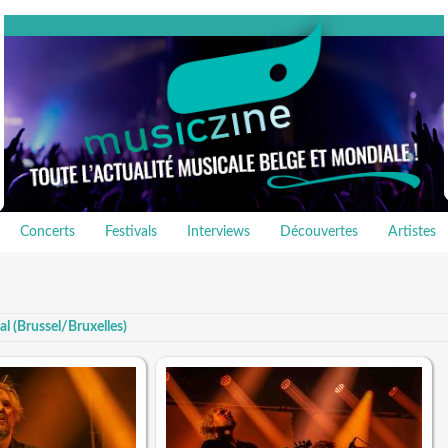
Concerts
Festivals
Interviews
Découvertes
Artistes
al (Brussel/Bruxelles)