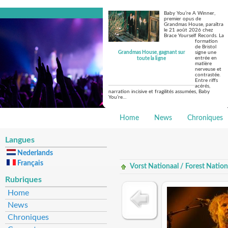
Baby You’re A Winner,
premier opus de
Grandmas House, paraîtra
le 21 août 2026 chez
Brace Yourself Records. La
formation
de Bristol
Grandmas House, gagnant sur
signe une
entrée en
toute la ligne
matière
nerveuse et
contrastée.
Entre riffs
acérés,
narration incisive et fragilités assumées, Baby
You’re…
Home
News
Chroniques
Langues
Nederlands
Français
Vorst Nationaal / Forest Nation
Rubriques
Home
News
Chroniques