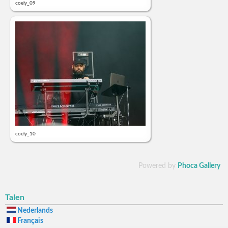
coely_09
coely_10
Powered by
Phoca Gallery
Talen
Nederlands
Français