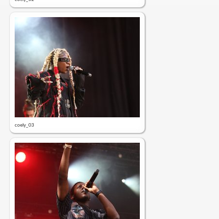
coely_03