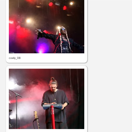
coely_08