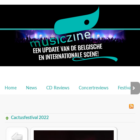
Home
News
CD Reviews
Concertreviews
Festivalrev
Cactusfestival 2022