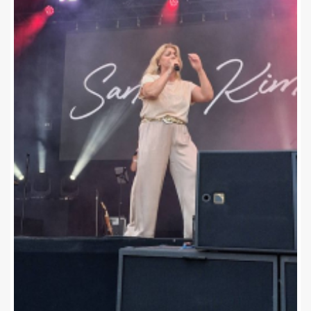
headliners die het meest indruk maakten. Die eer ging eerder
naar de 'vreemde eend in de bijt',
Therapy?,
en naar enkele
acts die op de Club Stage voor de aangenaamste verrassingen
van de avond zorgden.
De avond werd op gang getrokken door de Ierse folkband
The
Mary Wallopers (****)
, die gebruik maakt van traditionele
instrumenten, waaronder een soort doedelzak en harmonica.
Met hun lekker opzwepende en aanstekelijke klanken,
aangevuld met een troubadourachtige vocale aanpak, zorgde
de band op geheel eigen, puur Ierse wijze voor een
vermakelijke start van de festivaldag.
Misschien niet meteen muziek die elke punkliefhebber zal
aanspreken, maar wie houdt van authentieke Ierse folklore
kon bij The Mary Wallopers zeker zijn gading vinden. Vooral
wanneer alle traditionele instrumenten samenkwamen, wist
het gezelschap ons helemaal te overtuigen.
Van een heel ander kaliber was
Waste (*****)
op de Club
Stage. We ontdekten de band destijds op Humo's Rock Rally
en ondertussen heeft het gezelschap een hele weg afgelegd.
Een klein minpuntje? De songs lagen soms wat in dezelfde
lijn. Toch stoorde dat nauwelijks, want Waste ontketende een