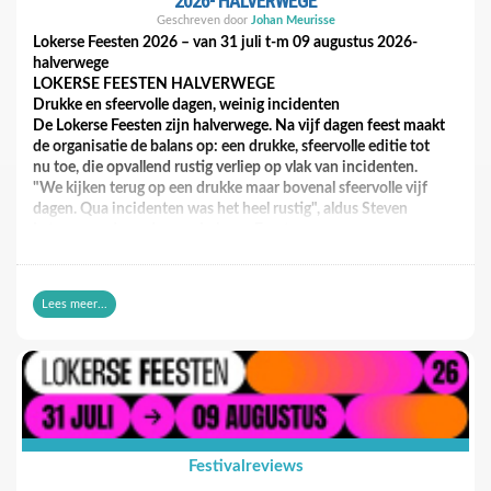
2026- HALVERWEGE
Geschreven door
Johan Meurisse
Lokerse Feesten 2026 – van 31 juli t-m 09 augustus 2026-
halverwege
LOKERSE FEESTEN HALVERWEGE
Drukke en sfeervolle dagen, weinig incidenten
De Lokerse Feesten zijn halverwege. Na vijf dagen feest maakt
de organisatie de balans op: een drukke, sfeervolle editie tot
nu toe, die opvallend rustig verliep op vlak van incidenten.
"We kijken terug op een drukke maar bovenal sfeervolle vijf
dagen. Qua incidenten was het heel rustig", aldus Steven
Latre, woordvoerder van Lokerse Feesten.
Openingsweekend nagenoeg uitverkocht en ook voor
komende dagen laatste tickets
Lees meer...
Het openingsweekend zette meteen de toon: met popicoon
Diana Ross, Pommelien Thijs en een New Wave-avond met
onder meer Gary Numan, Soft Cell en The Human League was
het nagenoeg overal uitverkocht. Ook voor de komende
dagen voorziet de organisatie nog uitverkochte dagen. De dag
met Lenny Kravitz is intussen al helemaal uitverkocht, maar
ook voor vanavond, met Tom Odell en Oscar and the Wolf, en
voor vrijdag, met Suede en Editors, zijn nog maar de
Festivalreviews
allerlaatste tickets beschikbaar. "Snel zijn is de boodschap",