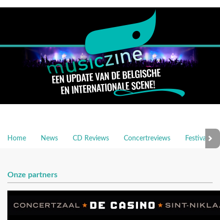
Home
News
CD Reviews
Concertreviews
Festivalrev
Onze partners