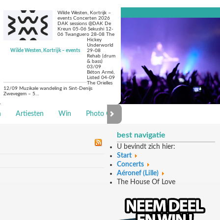
Wilde Westen, Kortrijk –
events Concerten 2026
DAK sessions @DAK De
Kreun 05-06 Sekushi 12-
06 Twanguero 28-08 The
Hickey
Underworld
Wilde Westen, Kortrijk – events
29-08
Rehab (drum
& bass)
03/09
Béton Armé,
Listed 04-09
The Orielles
12/09 Muzikale wandeling in Sint-Denijs
Zwevegem – 5…
n
Artiesten
Win
Photo Galerie
best navigatie
U bevindt zich hier:
Start
Concerts
Aéronef (Lille)
The House Of Love