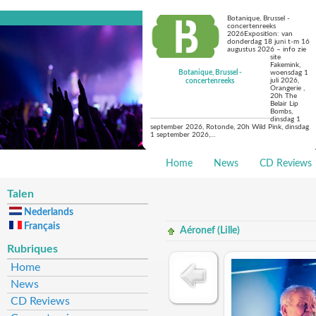
Botanique, Brussel -
concertenreeks
2026Exposition: van
donderdag 18 juni t-m 16
augustus 2026 – info zie
site
Fakemink,
Botanique, Brussel -
woensdag 1
juli 2026,
concertenreeks
Orangerie ,
20h The
Belair Lip
Bombs,
dinsdag 1
september 2026, Rotonde, 20h Wild Pink, dinsdag
1 september 2026,…
Home
News
CD Reviews
Talen
Nederlands
Français
Aéronef (Lille)
Rubriques
Home
News
CD Reviews