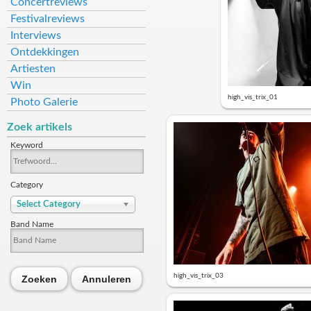
Concertreviews
Festivalreviews
Interviews
Ontdekkingen
Artiesten
Win
high_vis_trix_01
Photo Galerie
Zoek artikels
Keyword
Category
Select Category
Band Name
high_vis_trix_03
Zoeken
Annuleren