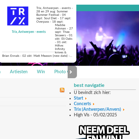
Trix, Antwerpen - events -
28 en 29 aug: Summer
Bummer Festival - 04
sept: Soul Diet - 17 sept:
Overpass - 18 sept:
Maddie
Ashman - 27
Trix, Antwerpen - events
sept: Thee
Sinseers - 01
okt: Eli Oaks
- 01 okt:
Hifive:
Infinity
knives &
Brian Ennals - 02 okt: Matt Meason (new date) -…
n
Artiesten
Win
Photo Galerie
best navigatie
U bevindt zich hier:
Start
Concerts
Trix (Antwerpen/Anvers)
High Vis - 05/02/2025