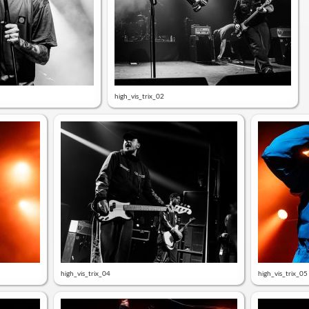
high_vis_trix_02
high_vis_trix_04
high_vis_trix_05