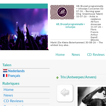
AB, Brussel programmatie
+ infootjes Concerten 02-
07-26 – Burning spear
(Org: Greenhouse Talent)
10-07-26 – Artist in
residence:
All-Turn
AB, Brussel programmatie +
showcase
11-07-26 –
infootjes
Floris
Francis
Arthur
(band)
@Grote
Markt (De Kleine Boterhammen) 30-08-26 – The
whitest boy alive…
Home
News
CD Reviews
Talen
Nederlands
Français
Trix (Antwerpen/Anvers)
Rubriques
Home
News
CD Reviews