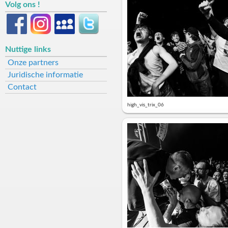
Volg ons !
Nuttige links
Onze partners
Juridische informatie
Contact
high_vis_trix_06