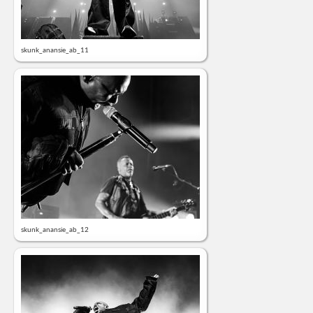
skunk_anansie_ab_11
skunk_anansie_ab_12