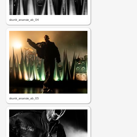
skunk_anansie_ab_04
skunk_anansie_ab_05