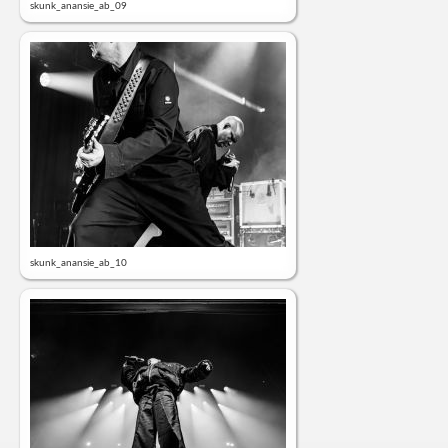
skunk_anansie_ab_09
skunk_anansie_ab_10