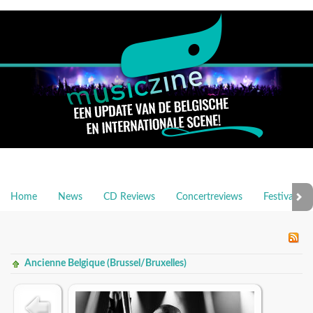
Home
News
CD Reviews
Concertreviews
Festivalrev
Ancienne Belgique (Brussel/Bruxelles)