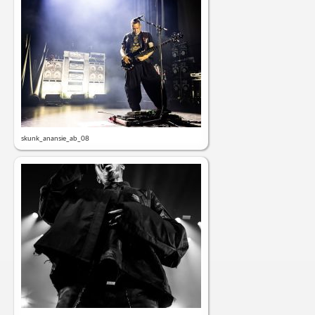
skunk_anansie_ab_08