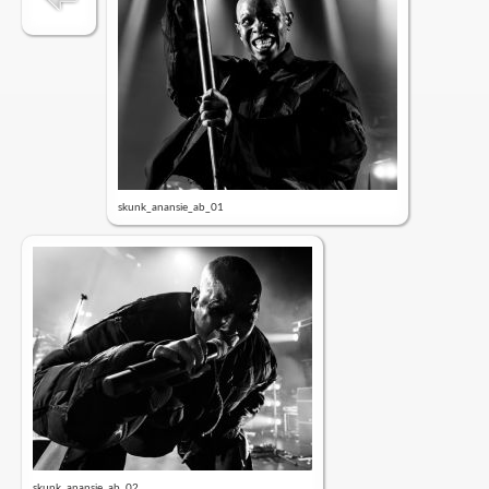
skunk_anansie_ab_01
skunk_anansie_ab_02