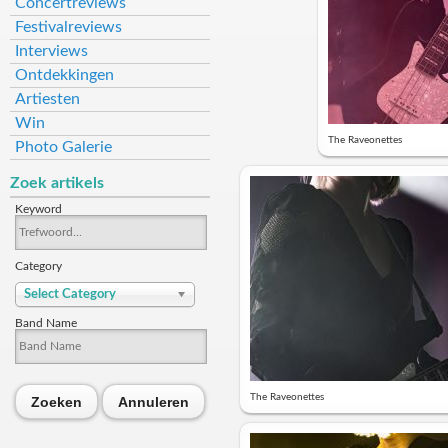
Concertreviews
Festivalreviews
Interviews
Ontdekkingen
Artiesten
Win
The Raveonettes
Photo Galerie
Zoek artikels
Keyword
Category
Select Category
Band Name
The Raveonettes
Zoeken
Annuleren