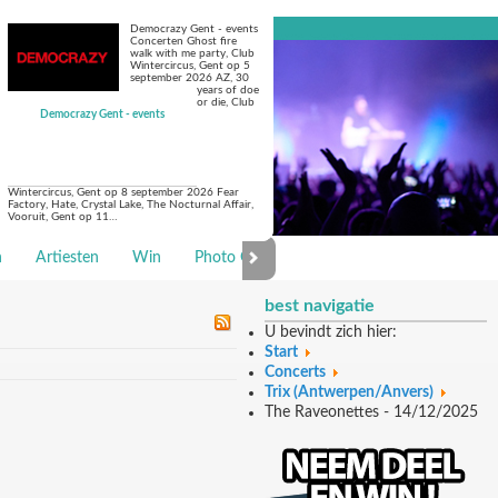
Democrazy Gent - events
Concerten Ghost fire
walk with me party, Club
Wintercircus, Gent op 5
september 2026 AZ, 30
years of doe
or die, Club
Democrazy Gent - events
Wintercircus, Gent op 8 september 2026 Fear
Factory, Hate, Crystal Lake, The Nocturnal Affair,
Vooruit, Gent op 11…
n
Artiesten
Win
Photo Galerie
best navigatie
U bevindt zich hier:
Start
Concerts
Trix (Antwerpen/Anvers)
The Raveonettes - 14/12/2025