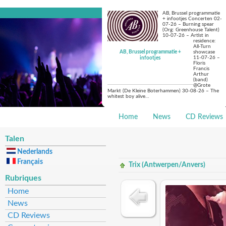
AB, Brussel programmatie
+ infootjes Concerten 02-
07-26 – Burning spear
(Org: Greenhouse Talent)
10-07-26 – Artist in
residence:
All-Turn
AB, Brussel programmatie +
showcase
11-07-26 –
infootjes
Floris
Francis
Arthur
(band)
@Grote
Markt (De Kleine Boterhammen) 30-08-26 – The
whitest boy alive…
Home
News
CD Reviews
Talen
Nederlands
Français
Trix (Antwerpen/Anvers)
Rubriques
Home
News
CD Reviews