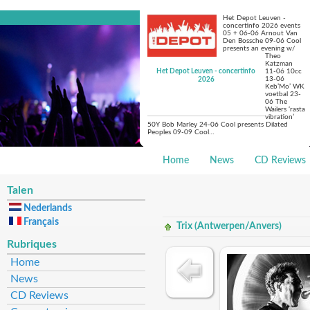
Het Depot Leuven -
concertinfo 2026 events
05 + 06-06 Arnout Van
Den Bossche 09-06 Cool
presents an evening w/
Theo
Katzman
Het Depot Leuven - concertinfo
11-06 10cc
13-06
2026
Keb’Mo’ WK
voetbal 23-
06 The
Wailers ‘rasta
vibration’
50Y Bob Marley 24-06 Cool presents Dilated
Peoples 09-09 Cool…
Home
News
CD Reviews
Talen
Nederlands
Français
Trix (Antwerpen/Anvers)
Rubriques
Home
News
CD Reviews