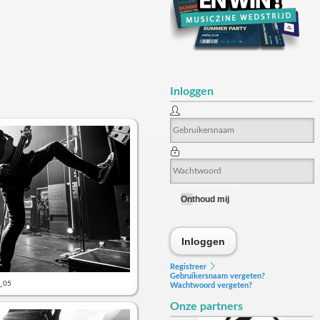
Inloggen
Onthoud mij
Inloggen
Inloggen
Registreer
Gebruikersnaam vergeten?
x_05
Wachtwoord vergeten?
Onze partners