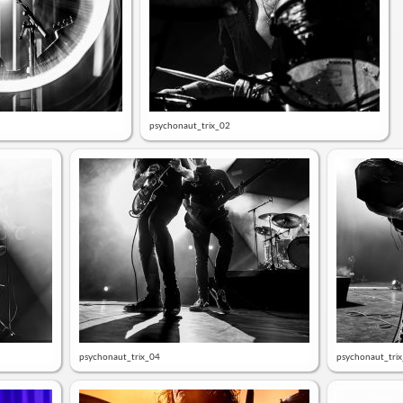
psychonaut_trix_02
psychonaut_trix_04
psychonaut_tri