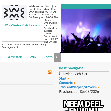
Wilde Westen, Kortrijk –
events Concerten 2026
DAK sessions @DAK De
Kreun 05-06 Sekushi 12-
06 Twanguero 28-08 The
Hickey
Underworld
Wilde Westen, Kortrijk – events
29-08
Rehab (drum
& bass)
03/09
Béton Armé,
Listed 04-09
The Orielles
12/09 Muzikale wandeling in Sint-Denijs
Zwevegem – 5…
n
Artiesten
Win
Photo Galerie
best navigatie
U bevindt zich hier:
Start
Concerts
Trix (Antwerpen/Anvers)
Psychonaut - 05/03/2026