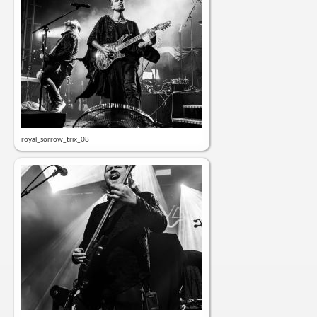
royal_sorrow_trix_08