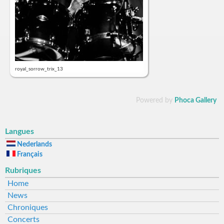
royal_sorrow_trix_13
Powered by
Phoca Gallery
Langues
Nederlands
Français
Rubriques
Home
News
Chroniques
Concerts