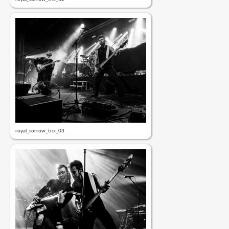
royal_sorrow_trix_03