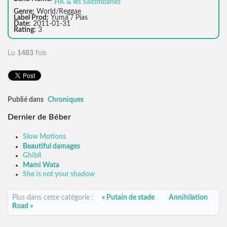
HK & les Saltimbanks
Genre:
World/Reggae
Label Prod:
Yuma / Pias
Date:
2011-01-31
Rating:
3
Lu
1483
fois
Publié dans
Chroniques
Dernier de Béber
Slow Motions
Beautiful damages
Ghibli
Mami Wata
She is not your shadow
Plus dans cette catégorie :
« Putain de stade
Annihilation
Road »