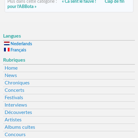
Plus dans cette catégorie :
« Ca sent le fauve !
Clap de fin
pour l’ABBota »
Langues
Nederlands
Français
Rubriques
Home
News
Chroniques
Concerts
Festivals
Interviews
Découvertes
Artistes
Albums cultes
Concours