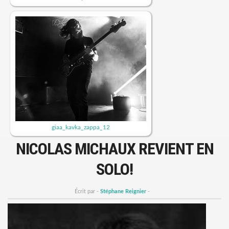
giaa_kavka_zappa_12
NICOLAS MICHAUX REVIENT EN
SOLO!
Écrit par -
Stéphane Reignier
-