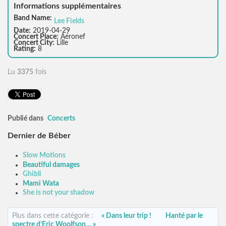
Informations supplémentaires
Band Name:
Lee Fields
Date:
2019-04-29
Concert Place:
Aéronef
Concert City:
Lille
Rating:
8
Lu
3375
fois
Publié dans
Concerts
Dernier de Béber
Slow Motions
Beautiful damages
Ghibli
Mami Wata
She is not your shadow
Plus dans cette catégorie :
« Dans leur trip !
Hanté par le
spectre d’Eric Woolfson… »