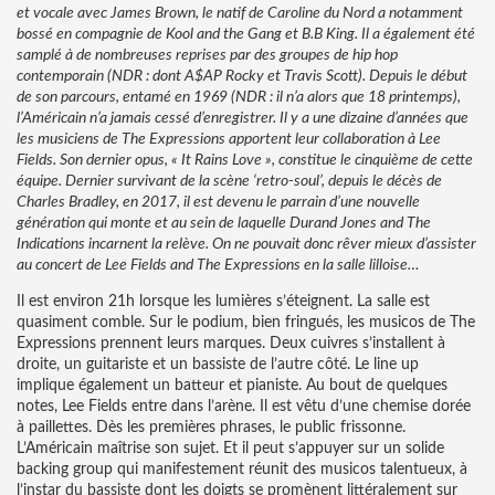
et vocale avec James Brown, le natif de Caroline du Nord a notamment
bossé en compagnie de Kool and the Gang et B.B King. Il a également été
samplé à de nombreuses reprises par des groupes de hip hop
contemporain (NDR : dont A$AP Rocky et Travis Scott). Depuis le début
de son parcours, entamé en 1969 (NDR : il n’a alors que 18 printemps),
l’Américain n’a jamais cessé d’enregistrer. Il y a une dizaine d’années que
les musiciens de The Expressions apportent leur collaboration à Lee
Fields. Son dernier opus, « It Rains Love », constitue le cinquième de cette
équipe. Dernier survivant de la scène ‘retro-soul’, depuis le décès de
Charles Bradley, en 2017, il est devenu le parrain d’une nouvelle
génération qui monte et au sein de laquelle Durand Jones and The
Indications incarnent la relève. On ne pouvait donc rêver mieux d’assister
au concert de Lee Fields and The Expressions en la salle lilloise…
Il est environ 21h lorsque les lumières s’éteignent. La salle est
quasiment comble. Sur le podium, bien fringués, les musicos de The
Expressions prennent leurs marques. Deux cuivres s’installent à
droite, un guitariste et un bassiste de l’autre côté. Le line up
implique également un batteur et pianiste. Au bout de quelques
notes, Lee Fields entre dans l’arène. Il est vêtu d’une chemise dorée
à paillettes. Dès les premières phrases, le public frissonne.
L’Américain maîtrise son sujet. Et il peut s’appuyer sur un solide
backing group qui manifestement réunit des musicos talentueux, à
l’instar du bassiste dont les doigts se promènent littéralement sur