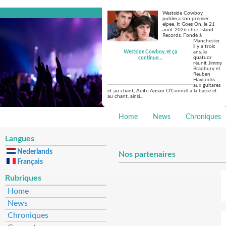
Westside Cowboy
publiera son premier
elpee, It Goes On, le 21
août 2026 chez Island
Records. Fondé à
Manchester
il y a trois
Westside Cowboy, et ça
ans, le
quatuor
continue…
réunit Jimmy
Bradbury et
Reuben
Haycocks
aux guitares
et au chant, Aoife Anson O’Connell à la basse et
au chant, ainsi…
Home
News
Chroniques
Langues
Nederlands
Nos partenaires
Français
Rubriques
Home
News
Chroniques