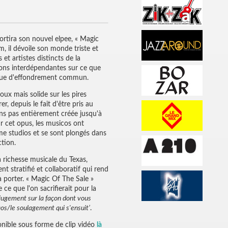
ortira son nouvel elpee, « Magic
m, il dévoile son monde triste et
et artistes distincts de la
ons interdépendantes sur ce que
poque d'effondrement commun.
ux mais solide sur les pires
, depuis le fait d'être pris au
ns pas entièrement créée jusqu'à
ur cet opus, les musicos ont
me studios et se sont plongés dans
ction.
 richesse musicale du Texas,
t stratifié et collaboratif qui rend
 porter. « Magic Of The Sale »
 ce que l'on sacrifierait pour la
 jugement sur la façon dont vous
haos/le soulagement qui s'ensuit’
.
sponible sous forme de clip vidéo
là