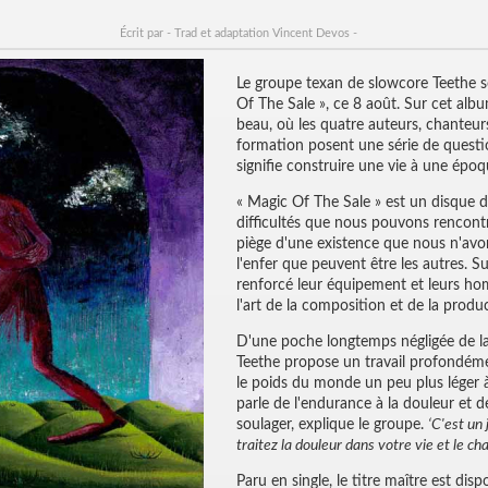
Écrit par - Trad et adaptation Vincent Devos -
Le groupe texan de slowcore Teethe s
Of The Sale », ce 8 août. Sur cet albu
beau, où les quatre auteurs, chanteurs 
formation posent une série de questi
signifie construire une vie à une é
« Magic Of The Sale » est un disque do
difficultés que nous pouvons rencontrer
piège d'une existence que nous n'avo
l'enfer que peuvent être les autres. S
renforcé leur équipement et leurs ho
l'art de la composition et de la produ
D'une poche longtemps négligée de la
Teethe propose un travail profondémen
le poids du monde un peu plus léger à
parle de l'endurance à la douleur et de
soulager, explique le groupe.
‘C'est un
traitez la douleur dans votre vie et le c
Paru en single, le titre maître est di