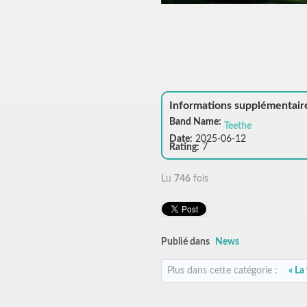
Informations supplémentair
Band Name:
Teethe
Date:
2025-06-12
Rating:
7
Lu
746
fois
Publié dans
News
Plus dans cette catégorie :
« La