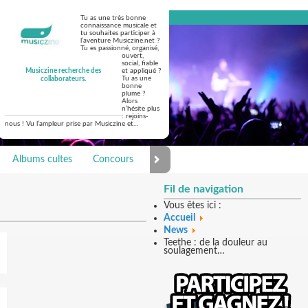
Tu as une très bonne
connaissance musicale et
tu souhaites participer à
l’aventure Musiczine.net ?
Tu es passionné, organisé,
ouvert,
social, fiable
Musiczine recherche des
et appliqué ?
Tu as une
collaborateurs.
bonne
plume ?
Alors
n’hésite plus
: rejoins-
nous ! Vu l’ampleur prise par Musiczine et…
Albums cultes
Concours
Photo Galerie
Fil de navigation
Vous êtes ici :
Accueil
News
Teethe : de la douleur au
soulagement…