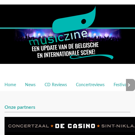
Home
News
CD Reviews
Concertreviews
Festivalrev
Onze partners