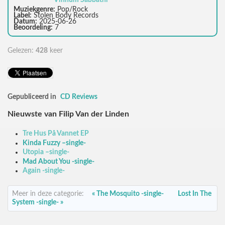
Vinnum Sabbathi
Muziekgenre:
Pop/Rock
Label:
Stolen Body Records
Datum:
2025-06-26
Beoordeling:
7
Gelezen:
428
keer
Gepubliceerd in
CD Reviews
Nieuwste van Filip Van der Linden
Tre Hus På Vannet EP
Kinda Fuzzy –single-
Utopia –single-
Mad About You -single-
Again -single-
Meer in deze categorie:
« The Mosquito -single-
Lost In The
System -single- »