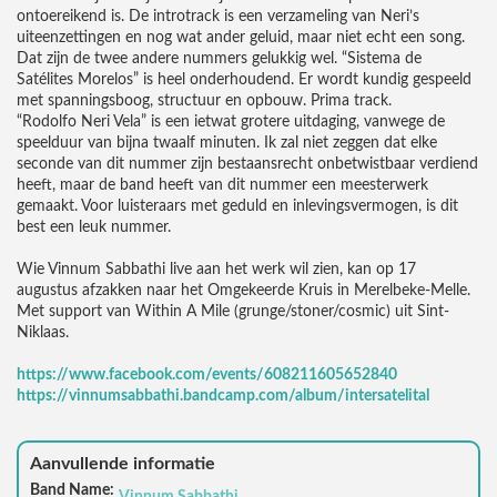
ontoereikend is. De introtrack is een verzameling van Neri’s
uiteenzettingen en nog wat ander geluid, maar niet echt een song.
Dat zijn de twee andere nummers gelukkig wel. “Sistema de
Satélites Morelos” is heel onderhoudend. Er wordt kundig gespeeld
met spanningsboog, structuur en opbouw. Prima track.
“Rodolfo Neri Vela” is een ietwat grotere uitdaging, vanwege de
speelduur van bijna twaalf minuten. Ik zal niet zeggen dat elke
seconde van dit nummer zijn bestaansrecht onbetwistbaar verdiend
heeft, maar de band heeft van dit nummer een meesterwerk
gemaakt. Voor luisteraars met geduld en inlevingsvermogen, is dit
best een leuk nummer.
Wie Vinnum Sabbathi live aan het werk wil zien, kan op 17
augustus afzakken naar het Omgekeerde Kruis in Merelbeke-Melle.
Met support van Within A Mile (grunge/stoner/cosmic) uit Sint-
Niklaas.
https://www.facebook.com/events/608211605652840
https://vinnumsabbathi.bandcamp.com/album/intersatelital
Aanvullende informatie
Band Name: