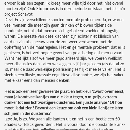
ervoer ik als een zegen. Ik kreeg meer vrije tijd door het ‘niet overal
moeten zijn’. Ook Stuporous is in deze periode ontstaan, net als m’n
project Schavot.
Devi: Er zijn verschillende soorten mentale problemen. Ja, er waren
veel mensen die meer zijn gaan drinken of blowen tijdens de
pandemie, net als dat mensen zich geïsoleerd voelden of angstig
waren. De meeste van deze klachten zijn echter niet klinisch van
aard en zijn als sneeuw voor de zon weer verdwenen met de
opheffing van de maatregelen. Het enige mentale probleem dat er is
gebleven, is het verhoogde gevoel van polarisering dat men ervaart.
Want het lijkt alsof we meer gepolariseerd zijn, we voeren wellicht
meer discussies dan -laten we zeggen- vijf jaar geleden (als dat al zo
is), maar de daadwerkelijke polarisering zelf lijkt mee te vallen. Het is
slechts een illusie, massale cognitieve dissonantie, we zijn het vaker
met elkaar eens dan mensen denken.
Het is ook een zeer gevarieerde plaat, en het kleur ‘zwart’ overheerst,
maar je komt veel kantjes van die kleur tegen, o.m. grijs, extreem
donker tot een lichtvoetigere duisternis. Een juiste analyse? Of hoe
moet ik dat zien? Bewust een keuze om ook een klein lichtje te laten
schijnen in die duisternis?
Izzy: Ja, is zo. We gaan alle kanten uit en het is een beetje een 50
Shades Of Black geworden . Het is vooral door die constante klank-