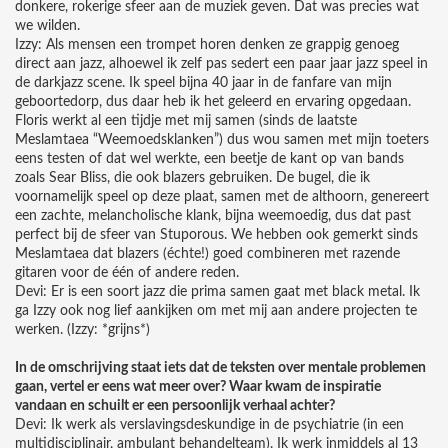
donkere, rokerige sfeer aan de muziek geven. Dat was precies wat
we wilden.
Izzy: Als mensen een trompet horen denken ze grappig genoeg
direct aan jazz, alhoewel ik zelf pas sedert een paar jaar jazz speel in
de darkjazz scene. Ik speel bijna 40 jaar in de fanfare van mijn
geboortedorp, dus daar heb ik het geleerd en ervaring opgedaan.
Floris werkt al een tijdje met mij samen (sinds de laatste
Meslamtaea “Weemoedsklanken”) dus wou samen met mijn toeters
eens testen of dat wel werkte, een beetje de kant op van bands
zoals Sear Bliss, die ook blazers gebruiken. De bugel, die ik
voornamelijk speel op deze plaat, samen met de althoorn, genereert
een zachte, melancholische klank, bijna weemoedig, dus dat past
perfect bij de sfeer van Stuporous. We hebben ook gemerkt sinds
Meslamtaea dat blazers (échte!) goed combineren met razende
gitaren voor de één of andere reden.
Devi: Er is een soort jazz die prima samen gaat met black metal. Ik
ga Izzy ook nog lief aankijken om met mij aan andere projecten te
werken. (Izzy: *grijns*)
In de omschrijving staat iets dat de teksten over mentale problemen
gaan, vertel er eens wat meer over? Waar kwam de inspiratie
vandaan en schuilt er een persoonlijk verhaal achter?
Devi: Ik werk als verslavingsdeskundige in de psychiatrie (in een
multidisciplinair, ambulant behandelteam). Ik werk inmiddels al 13