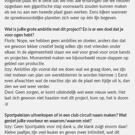
volgende plaat en ik denk dat we met alle ervaringen die we hebben
opgedaan een gigantische stap voorwaarts zouden kunnen maken
als we nu aan een tweede plaat gaan werken. Eens kijken wanneer
de spreekwoordelijke planeten zich weer op één lijn begeven.
Wat is jullie grote ambitie met dit project? En is er een doel dat je
voor ogen hebt?
Floris: Nope, we hebben geen ambities en doelen, anders dan dat
we gewoon lekker creatief bezig willen zijn met vrienden onder
elkaar. In de algemeenheid staan we wel voor groei voor onze bands
en projecten. Momenteel maken we bijvoorbeeld reuze-stappen op
gebied van productie.
Izzy: Ambities zijn vooral dat we doen wat we graag doen, we zijn
niet meteen van plan om wereldsterren te worden hiermee :) Eerst
even afwachten wat de reacties zijn als de plaat een tijdje uit is, dan
zien we wel weer verder.
Devi: Geen zorgen, er komt uiteindelijk wel weer nieuw werk. Het
laat zich gewoon niet haasten met dit project, kom op, het is doom
:p
Sportpaleizen uitverkopen of in een club circuit naam maken? Wat
geniet jullie voorkeur en waarom/waarom niet?
Izzy: Geen Sportpaleis voor mij dank u, die klank zuigt enorm daar!
Kleine zaaltjes zijn veel leuker en geven meer intimiteit, wat dit