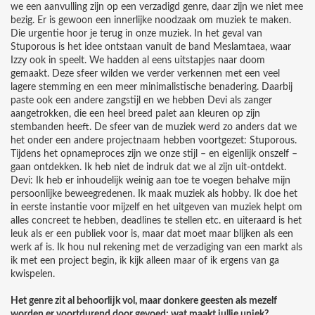
we een aanvulling zijn op een verzadigd genre, daar zijn we niet mee
bezig. Er is gewoon een innerlijke noodzaak om muziek te maken.
Die urgentie hoor je terug in onze muziek. In het geval van
Stuporous is het idee ontstaan vanuit de band Meslamtaea, waar
Izzy ook in speelt. We hadden al eens uitstapjes naar doom
gemaakt. Deze sfeer wilden we verder verkennen met een veel
lagere stemming en een meer minimalistische benadering. Daarbij
paste ook een andere zangstijl en we hebben Devi als zanger
aangetrokken, die een heel breed palet aan kleuren op zijn
stembanden heeft. De sfeer van de muziek werd zo anders dat we
het onder een andere projectnaam hebben voortgezet: Stuporous.
Tijdens het opnameproces zijn we onze stijl – en eigenlijk onszelf –
gaan ontdekken. Ik heb niet de indruk dat we al zijn uit-ontdekt.
Devi: Ik heb er inhoudelijk weinig aan toe te voegen behalve mijn
persoonlijke beweegredenen. Ik maak muziek als hobby. Ik doe het
in eerste instantie voor mijzelf en het uitgeven van muziek helpt om
alles concreet te hebben, deadlines te stellen etc. en uiteraard is het
leuk als er een publiek voor is, maar dat moet maar blijken als een
werk af is. Ik hou nul rekening met de verzadiging van een markt als
ik met een project begin, ik kijk alleen maar of ik ergens van ga
kwispelen.
Het genre zit al behoorlijk vol, maar donkere geesten als mezelf
worden er voortdurend door gevoed; wat maakt jullie uniek?