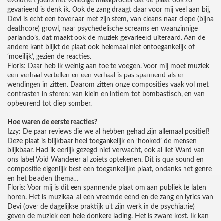
evolutie tijdens het volledige maakproces dat de plaat ook zo
gevarieerd is denk ik. Ook de zang draagt daar voor mij veel aan bij,
Devi is echt een tovenaar met zijn stem, van cleans naar diepe (bijna
deathcore) growl, naar psychedelische screams en waanzinnige
parlando’s, dat maakt ook de muziek gevarieerd uiteraard. Aan de
andere kant blijkt de plaat ook helemaal niet ontoegankelijk of
‘moeilijk’, gezien de reacties.
Floris: Daar heb ik weinig aan toe te voegen. Voor mij moet muziek
een verhaal vertellen en een verhaal is pas spannend als er
wendingen in zitten. Daarom zitten onze composities vaak vol met
contrasten in sferen: van klein en intiem tot bombastisch, en van
opbeurend tot diep somber.
Hoe waren de eerste reacties?
Izzy: De paar reviews die we al hebben gehad zijn allemaal positief!
Deze plaat is blijkbaar heel toegankelijk en ‘hooked’ de mensen
blijkbaar. Had ik eerlijk gezegd niet verwacht, ook al liet Ward van
ons label Void Wanderer al zoiets optekenen. Dit is qua sound en
compositie eigenlijk best een toegankelijke plaat, ondanks het genre
en het beladen thema…
Floris: Voor mij is dit een spannende plaat om aan publiek te laten
horen. Het is muzikaal al een vreemde eend en de zang en lyrics van
Devi (over de dagelijkse praktijk uit zijn werk in de psychiatrie)
geven de muziek een hele donkere lading. Het is zware kost. Ik kan