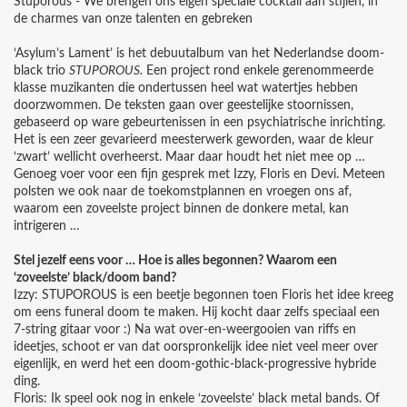
Stuporous - We brengen ons eigen speciale cocktail aan stijlen, in
de charmes van onze talenten en gebreken
‘Asylum’s Lament’ is het debuutalbum van het Nederlandse doom-
black trio
STUPOROUS.
Een project rond enkele gerenommeerde
klasse muzikanten die ondertussen heel wat watertjes hebben
doorzwommen. De teksten gaan over geestelijke stoornissen,
gebaseerd op ware gebeurtenissen in een psychiatrische inrichting.
Het is een zeer gevarieerd meesterwerk geworden, waar de kleur
‘zwart’ wellicht overheerst. Maar daar houdt het niet mee op …
Genoeg voer voor een fijn gesprek met Izzy, Floris en Devi. Meteen
polsten we ook naar de toekomstplannen en vroegen ons af,
waarom een zoveelste project binnen de donkere metal, kan
intrigeren …
Stel jezelf eens voor … Hoe is alles begonnen? Waarom een
‘zoveelste’ black/doom band?
Izzy: STUPOROUS is een beetje begonnen toen Floris het idee kreeg
om eens funeral doom te maken. Hij kocht daar zelfs speciaal een
7-string gitaar voor :) Na wat over-en-weergooien van riffs en
ideetjes, schoot er van dat oorspronkelijk idee niet veel meer over
eigenlijk, en werd het een doom-gothic-black-progressive hybride
ding.
Floris: Ik speel ook nog in enkele ‘zoveelste’ black metal bands. Of