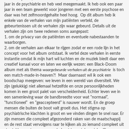
jaar in de psychiatrie en heb veel meegemaakt. Ik heb ook een paar
jaar in een team gewerkt voor jongeren met een eerste psychose en
daar was het zelfmoordgehalte heel hoog. Op dit album heb ik
enkele van de verhalen van mijn patiënten verteld, de
gebeurtenissen uit de verhalen zijn waar gebeurd. Details uit de
verhalen zijn om twee redenen soms aangepast:
1. om de privacy van de patiënten en eventuele nabestaanden te
waarborgen.
2. om de verhalen aan elkaar te rijgen zodat er een rode lijn in het
concept voor het album ontstaat. Ik vertel deze verhalen in eerste
instantie omdat ik mijn hart wil luchten en de muziek biedt daar een
creatief kanaal voor en laten we eerlijk wezen: een Black-Doom
album met als thema
waargebeurde verhalen uit de psychiatrie
is toch
een match-made-in-heaven?! Maar daarnaast wil ik ook een
boodschap meegeven: we leven in een wereld van diversiteit. We
zijn (gelukkig) niet allemaal hetzelfde en onze persoonlijkheden
komen in een groot palet van verscheidenheid. Echter leven we in
een samenleving waar de bandbreedte voor wat “normaal”,
“functioneel” en “geaccepteerd” is nauwer wordt. En de groep
mensen die buiten de boot valt groeit dus. Het stigma op
psychiatrische klachten is groot en we vinden dingen te snel raar. Er
zijn mensen die compleet afgezonderd raken van de maatschappij
en de rest staat vervolgens raar te kijken als zo iemand compleet uit