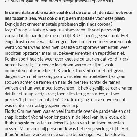
z’n stekker gaat en een moord pleegt (meestal op zichzelf).
In de mentale problematiek voel ik dat de coronatijden daar ook voor
iets tussen zitten. Was ook die tijd een inspiratie voor deze plaat?
Denk je dat er meer mentale problemen zijn sinds corona?
Izzy: Om op je laatste vraag te antwoorden: ik voel persoonlijk
vooral dat de pandemie me een tijd RUST heeft gegeven ook. Het
enige frustrerende was dat er geen live-concerten meer waren en ik
werd vooral kwaad toen men besliste dat sportevenementen weer
mochten opstarten maar muziekevenementen en repetities niet.
Koning sport heerste weer over kneusje cultuur en dat vond ik erg
onrechtvaardig. Tijdens de lockdown waren er bij mij vaak
momenten dat ik me best OK voelde, thuis zitten met het gezin,
dingen doen met mekaar, gaan wandelen en troetelbeertjes gaan
spotten achter de ramen en naar de mensen achter de ramen
wuiven en hun wat moed toewensen. Ik heb eigenlijk eerder ervaren
dat ik het terug lastig kreeg toen alles terug opstartte, dat we
precies ‘tijd moesten inhalen’ De ratrace ging in overdrive en dat
was eerder een lastig gegeven voor mij.
Floris: Om me heen was er veel frustratie over de pandemie en dat
snap ik zeker! Vooral voor jongeren in de bloei van hun leven, die
thuis opgesloten zaten en letterlijk jaren van hun leven moesten
missen. Maar voor mij persoonlijk was het een geweldige tijd. Het
thuis ‘moeten’ werken en de sociale beperkingen van lockdowns