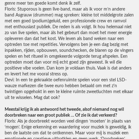
genre meer ten goede komt denk ik zelf.
Floris: Stuporous is geen live-band, maar als ik voor m’n andere
band Asgrauw (drummer) mag spreken: kleine tot middelgrote zalen
met een goed (podium)geluid, een professionele crew en ramvol
met enthousiast publiek. De reden is als volgt. Ik hou helemaal niet
zo van live spelen, maar áls het gebeurt dan moet het meer energie
opleveren dan dat het kost. We leven als band weken naar een
optreden toe met repetities. Vervolgens ben je een dag bezig met
inpakken, rijden, opbouwen, soundchecken, de blaren op de vingers
spelen en het ritueel in omgekeerde volgorde terug afspelen. Een
optreden moet dan voor mij echt goed zijn geweest. Ik wil die
positieve vibe voelen. Dan kom je voldaan thuis. Vaak is dat anders
en levert het me vooral stress op.
Devi: In een te gekraakte oefenruimte spelen voor een stel LSD-
wauze mafkezen die twee euro hebben betaald om met z'n
twintigen opgehokt in een te kleine ruimte zweetluchten met elkaar
uit te wisselen. Mag dat ook?
Meestal krijg ik als antwoord het tweede, alsof niemand nog wil
doorbreken naar een groot publiek … Of zie ik dat verkeerd?
Floris: Als je doorbreekt worden veel dingen ‘moeten’ in plaats van
‘mogen’. Enige erkenning en waardering voor muziek is geweldig, ik
ben de laatste om dat te ontkennen. Maar voor mij is muziek een