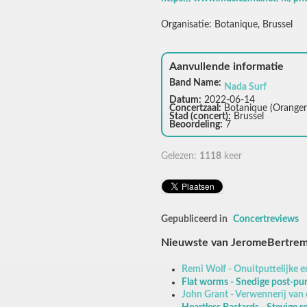
Organisatie: Botanique, Brussel
Aanvullende informatie
Band Name:
Nada Surf
Datum:
2022-06-14
Concertzaal:
Botanique (Oranger
Stad (concert):
Brussel
Beoordeling:
7
Gelezen:
1118
keer
Gepubliceerd in
Concertreviews
Nieuwste van JeromeBertre
Remi Wolf - Onuitputtelijke 
Flat worms - Snedige post-pu
John Grant - Verwennerij van 