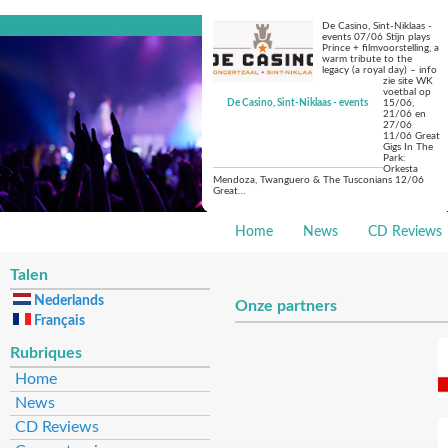
De Casino, Sint-Niklaas -
events 07/06 Stijn plays
Prince + filmvoorstelling, a
warm tribute to the
legacy (a royal day) – info
zie site WK
voetbal op
De Casino, Sint-Niklaas - events
15/06,
21/06 en
27/06
11/06 Great
Gigs In The
Park:
Orkesta
Mendoza, Twanguero & The Tusconians 12/06
Great…
Home
News
CD Reviews
Talen
Nederlands
Onze partners
Français
Rubriques
Home
News
CD Reviews