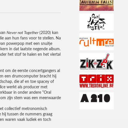
 van
Never not Together
(2020) kan
ie aan hun fans voor te stellen. Na
 van powerpop met een snuifje
kern in dat laatste negende album.
er het stof te halen en het viertal
nt om de eerste concertgangers al
 en een drumcomputer bracht hij
dschap, die af en toe spacey of
lice werkt als producer met
rkbaar in onder andere “Oral
rel om zijn stem was een meerwaarde
het collectief metronomisch
e hij tussen de nummers graag
den waren vaak ludiek en toch