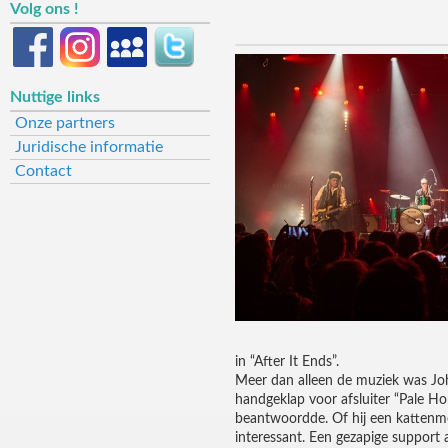
Volg ons !
Nuttige links
Onze partners
Juridische informatie
Contact
in “After It Ends”.
Meer dan alleen de muziek was John
handgeklap voor afsluiter “Pale 
beantwoordde. Of hij een kattenme
interessant. Een gezapige support a