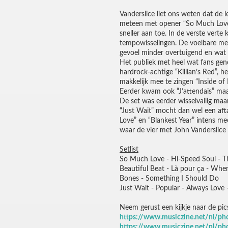
Vanderslice liet ons weten dat de 
meteen met opener “So Much Love” 
sneller aan toe. In de verste ver
tempowisselingen. De voelbare mel
gevoel minder overtuigend en wat t
Het publiek met heel wat fans geno
hardrock-achtige “Killian’s Red”,
makkelijk mee te zingen “Inside of 
Eerder kwam ook “J’attendais” ma
De set was eerder wisselvallig maa
“Just Wait” mocht dan wel een afta
Love” en “Blankest Year” intens me
waar de vier met John Vanderslice
Setlist
So Much Love - Hi-Speed Soul - The 
Beautiful Beat - Là pour ça - Whe
Bones - Something I Should Do
Just Wait - Popular - Always Love -
Neem gerust een kijkje naar de pic
https://www.musiczine.net/nl/ph
https://www.musiczine.net/nl/ph