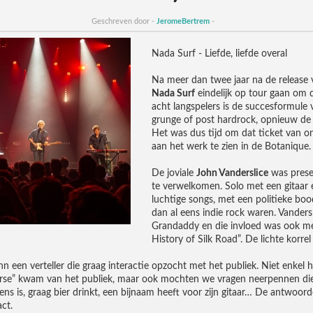
Geschreven door -
JeromeBertrem
-
Nada Surf - Liefde, liefde overal
Na meer dan twee jaar na de release
Nada Surf
eindelijk op tour gaan om d
acht langspelers is de succesformule
grunge of post hardrock, opnieuw de 
Het was dus tijd om dat ticket van ond
aan het werk te zien in de Botanique.
De joviale
John Vanderslice
was prese
te verwelkomen. Solo met een gitaar
luchtige songs, met een politieke boo
dan al eens indie rock waren. Vanders
Grandaddy en die invloed was ook me
History of Silk Road”. De lichte kor
 een verteller die graag interactie opzocht met het publiek. Niet enkel 
Horse” kwam van het publiek, maar ook mochten we vragen neerpennen di
ns is, graag bier drinkt, een bijnaam heeft voor zijn gitaar… De antwoor
ct.