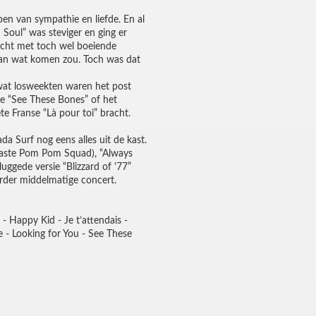
pen van sympathie en liefde. En al
Soul” was steviger en ging er
zocht met toch wel boeiende
 van wat komen zou. Toch was dat
l wat losweekten waren het post
de “See These Bones” of het
te Franse “Là pour toi” bracht.
a Surf nog eens alles uit de kast.
e gaste Pom Pom Squad), “Always
uggede versie “Blizzard of '77”
erder middelmatige concert.
- Happy Kid - Je t’attendais -
 - Looking for You - See These