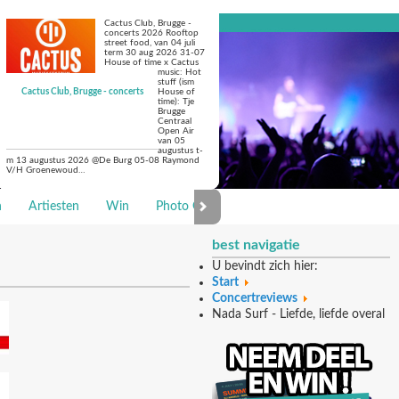
Cactus Club, Brugge -
concerts 2026 Rooftop
street food, van 04 juli
term 30 aug 2026 31-07
House of time x Cactus
music: Hot
stuff (ism
Cactus Club, Brugge - concerts
House of
time): Tje
Brugge
Centraal
Open Air
van 05
augustus t-
m 13 augustus 2026 @De Burg 05-08 Raymond
V/H Groenewoud…
n
Artiesten
Win
Photo Galerie
best navigatie
U bevindt zich hier:
Start
Concertreviews
Nada Surf - Liefde, liefde overal