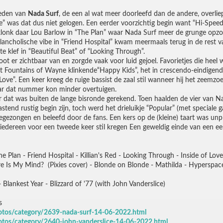
leden van
Nada Surf
, de een al wat meer doorleefd dan de andere, overlie
was dat dus niet gelogen. Een eerder voorzichtig begin want “Hi-Speed 
te klonk daar Lou Barlow in “The Plan” waar Nada Surf meer de grunge op
ancholische vibe in “Friend Hospital” kwam meermaals terug in de rest
e klef in “Beautiful Beat” of “Looking Through”.
ot er zichtbaar van en zorgde vaak voor luid gejoel. Favorietjes die hee
 het Fountains of Wayne klinkende“Happy Kids”, het in crescendo-eindigen
Love”. Een keer kreeg de ruige bassist de zaal stil wanneer hij het zeemzoe
ar dat nummer kon minder overtuigen.
r dat was buiten de lange bisronde gerekend. Toen haalden de vier van Nad
stend rustig begin zijn, toch werd het drieluikje “Popular” (met special
egezongen en beleefd door de fans. Een kers op de (kleine) taart was unpl
 iedereen voor een tweede keer stil kregen Een geweldig einde van een e
Plan - Friend Hospital - Killian's Red - Looking Through - Inside of Love 
re Is My Mind? (Pixies cover) - Blonde on Blonde - Mathilda - Hyperspace
 Blankest Year - Blizzard of '77 (with John Vanderslice)
s
otos/category/2639-nada-surf-14-06-2022.html
otos/category/2640-john-vanderslice-14-06-2022.html