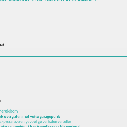
ie)
m
energiebom
nk overgoten met vette garagepunk
expressieve en gevoelige verhalenverteller