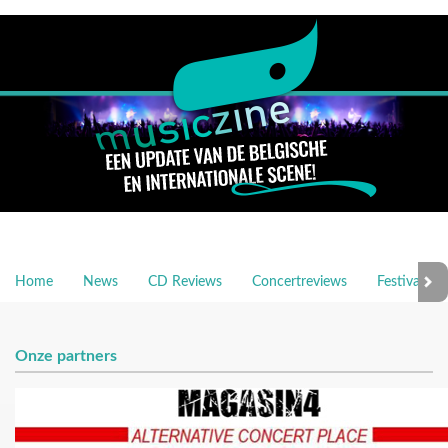
Home
News
CD Reviews
Concertreviews
Festivalrev
Onze partners