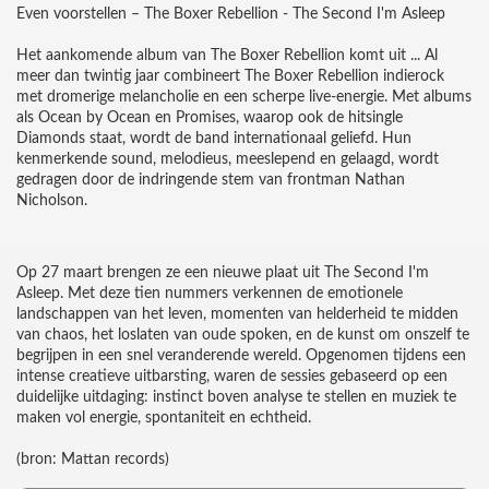
Even voorstellen – The Boxer Rebellion - The Second I'm Asleep
Het aankomende album van The Boxer Rebellion komt uit ... Al
meer dan twintig jaar combineert The Boxer Rebellion indierock
met dromerige melancholie en een scherpe live-energie. Met albums
als Ocean by Ocean en Promises, waarop ook de hitsingle
Diamonds staat, wordt de band internationaal geliefd. Hun
kenmerkende sound, melodieus, meeslepend en gelaagd, wordt
gedragen door de indringende stem van frontman Nathan
Nicholson.
Op 27 maart brengen ze een nieuwe plaat uit The Second I'm
Asleep. Met deze tien nummers verkennen de emotionele
landschappen van het leven, momenten van helderheid te midden
van chaos, het loslaten van oude spoken, en de kunst om onszelf te
begrijpen in een snel veranderende wereld. Opgenomen tijdens een
intense creatieve uitbarsting, waren de sessies gebaseerd op een
duidelijke uitdaging: instinct boven analyse te stellen en muziek te
maken vol energie, spontaniteit en echtheid.
(bron: Mattan records)